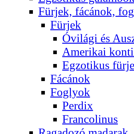
Fürjek, fácánok, fo
Fürjek
Óvilági és Ausz
Amerikai konti
Egzotikus fürj
Fácánok
Foglyok
Perdix
Francolinus
Ragadozó madarak