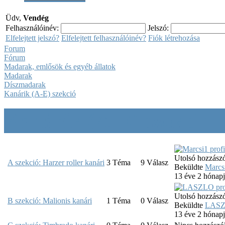
Üdv,
Vendég
Felhasználóinév:
Jelszó:
Elfelejtett jelszó?
Elfelejtett felhasználóinév?
Fiók létrehozása
Forum
Fórum
Madarak, emlősök és egyéb állatok
Madarak
Díszmadarak
Kanárik (A-E) szekció
Kanárik (A-E) szekció
Utolsó hozzászó
A szekció: Harzer roller kanári
3
Téma
9
Válasz
Beküldte
Marcs
13 éve 2 hónap
Utolsó hozzászó
B szekció: Malionis kanári
1
Téma
0
Válasz
Beküldte
LAS
13 éve 2 hónap