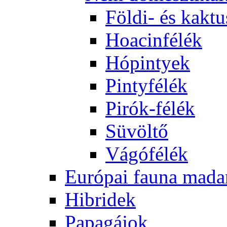
Földi- és kaktu
Hoacinfélék
Hópintyek
Pintyfélék
Pirók-félék
Süvöltő
Vágófélék
Európai fauna mada
Hibridek
Papagájok