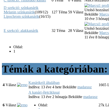
C szekció: Timbrado kanári
0
Téma
0
Válasz
Nincs hozzászó
D szekció: színkanárik
Utolsó hozzászó
Melanin színkanárik
(109/12)
127
Téma
59
Válasz
Beküldte
Marcs
Lipochrom színkanárik
(16/15)
10 éve 3 hónap
Utolsó hozzászó
E szekció: alakkanárik
32
Téma
28
Válasz
Beküldte
Marcs
11 éve 8 hónapj
Oldal:
1
Témák a kategóriában: 
Kanárikról általában
4
Válasz
1665
L
Indítva: 13 éve 4 hete
Beküldte
madarasz
A kanári életciklusai
Indítva: 13 éve 2 hónapja
Beküldte
madarasz
6
Válasz
Oldal:
27k
Lá