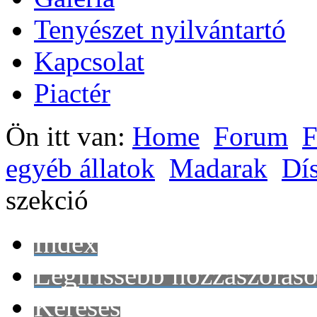
Tenyészet nyilvántartó
Kapcsolat
Piactér
Ön itt van:
Home
Forum
F
egyéb állatok
Madarak
Dí
szekció
Index
Legfrissebb hozzászólás
Keresés