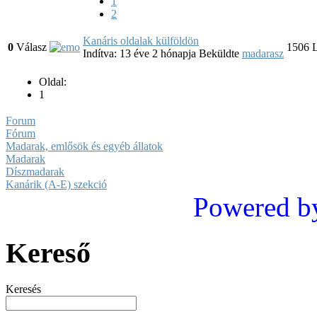
1
2
Kanáris oldalak külföldön
0
Válasz
1506
L
Indítva: 13 éve 2 hónapja
Beküldte
madarasz
Oldal:
1
Forum
Fórum
Madarak, emlősök és egyéb állatok
Madarak
Díszmadarak
Kanárik (A-E) szekció
Powered b
Kereső
Keresés