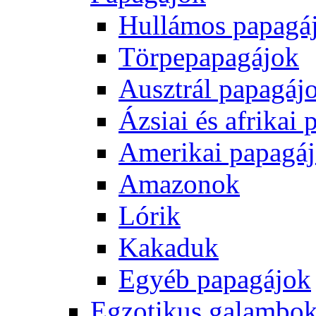
Hullámos papagá
Törpepapagájok
Ausztrál papagáj
Ázsiai és afrikai
Amerikai papagá
Amazonok
Lórik
Kakaduk
Egyéb papagájok
Egzotikus galambok