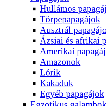
Hullámos papagá
Törpepapagájok
Ausztrál papagáj
Ázsiai és afrikai
Amerikai papagá
Amazonok
Lórik
Kakaduk
Egyéb papagájok
Egzotikus galambok