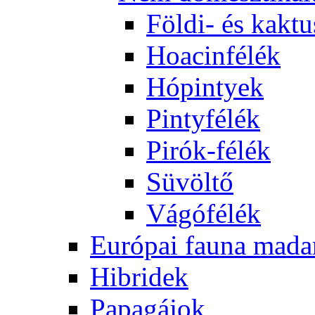
Földi- és kaktu
Hoacinfélék
Hópintyek
Pintyfélék
Pirók-félék
Süvöltő
Vágófélék
Európai fauna mada
Hibridek
Papagájok