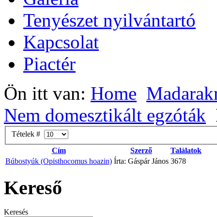
Tenyészet nyilvántartó
Kapcsolat
Piactér
Ön itt van:
Home
Madarak
Nem domesztikált egzóták
Tételek #
Cím
Szerző
Találatok
Búbostyúk (Opisthocomus hoazin)
Írta: Gáspár János
3678
Kereső
Keresés