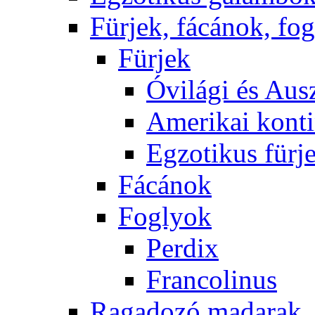
Fürjek, fácánok, fo
Fürjek
Óvilági és Ausz
Amerikai konti
Egzotikus fürj
Fácánok
Foglyok
Perdix
Francolinus
Ragadozó madarak