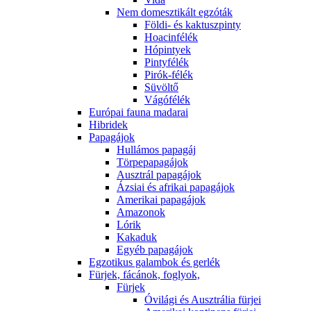
Nem domesztikált egzóták
Földi- és kaktuszpinty
Hoacinfélék
Hópintyek
Pintyfélék
Pirók-félék
Süvöltő
Vágófélék
Európai fauna madarai
Hibridek
Papagájok
Hullámos papagáj
Törpepapagájok
Ausztrál papagájok
Ázsiai és afrikai papagájok
Amerikai papagájok
Amazonok
Lórik
Kakaduk
Egyéb papagájok
Egzotikus galambok és gerlék
Fürjek, fácánok, foglyok,
Fürjek
Óvilági és Ausztrália fürjei