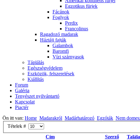
Amerikai kontinens fürjei
Egzotikus fürjek
Fácánok
Foglyok
Perdix
Francolinus
Ragadozó madarak
Háztáji fajták
Galambok
Baromfi
Vízi szárnyasok
Táplálás
Egészségvédelem
Eszközök, felszerelések
Kiállítás
Forum
Galéria
Tenyészet nyilvántartó
Kapcsolat
Piactér
Ön itt van:
Home
Madarakról
Madárhatározó
Egzóták
Nem domeszt
Tételek #
Cím
Szerző
Talál