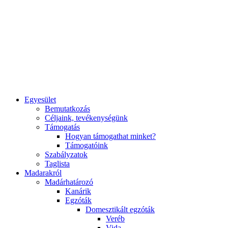
Egyesület
Bemutatkozás
Céljaink, tevékenységünk
Támogatás
Hogyan támogathat minket?
Támogatóink
Szabályzatok
Taglista
Madarakról
Madárhatározó
Kanárik
Egzóták
Domesztikált egzóták
Veréb
Vida