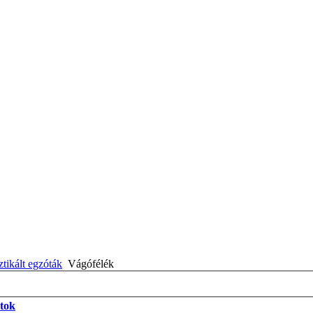
ikált egzóták
Vágófélék
atok