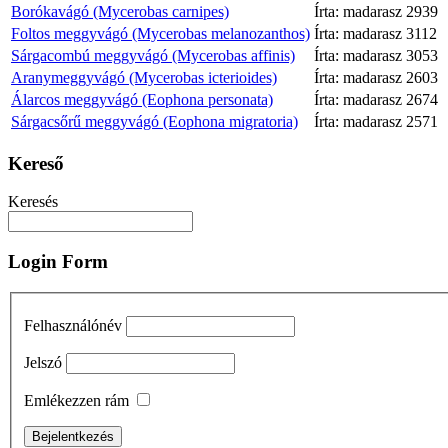
Borókavágó (Mycerobas carnipes)
Írta: madarasz
2939
Foltos meggyvágó (Mycerobas melanozanthos)
Írta: madarasz
3112
Sárgacombú meggyvágó (Mycerobas affinis)
Írta: madarasz
3053
Aranymeggyvágó (Mycerobas icterioides)
Írta: madarasz
2603
Álarcos meggyvágó (Eophona personata)
Írta: madarasz
2674
Sárgacsőrű meggyvágó (Eophona migratoria)
Írta: madarasz
2571
Kereső
Keresés
Login Form
Felhasználónév
Jelszó
Emlékezzen rám