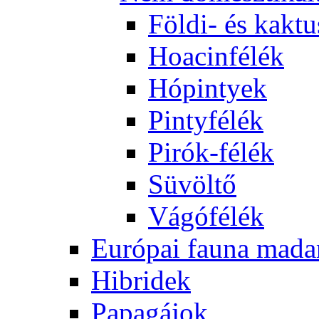
Földi- és kaktu
Hoacinfélék
Hópintyek
Pintyfélék
Pirók-félék
Süvöltő
Vágófélék
Európai fauna mada
Hibridek
Papagájok