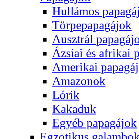
Hullámos papagá
Törpepapagájok
Ausztrál papagáj
Ázsiai és afrikai
Amerikai papagá
Amazonok
Lórik
Kakaduk
Egyéb papagájok
Egzotikus galambok