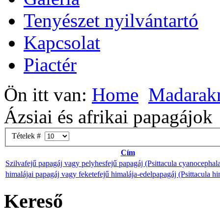
Tenyészet nyilvántartó
Kapcsolat
Piactér
Ön itt van:
Home
Madarak
Ázsiai és afrikai papagájok
Tételek #
Cím
Szilvafejű papagáj vagy pelyhesfejű papagáj (Psittacula cyanocephal
himalájai papagáj vagy feketefejű himalája-edelpapagáj (Psittacula h
Kereső