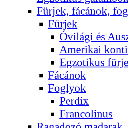
Fürjek, fácánok, fo
Fürjek
Óvilági és Ausz
Amerikai konti
Egzotikus fürj
Fácánok
Foglyok
Perdix
Francolinus
Ragadozó madarak