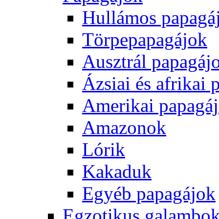
Hullámos papagá
Törpepapagájok
Ausztrál papagáj
Ázsiai és afrikai
Amerikai papagá
Amazonok
Lórik
Kakaduk
Egyéb papagájok
Egzotikus galambok