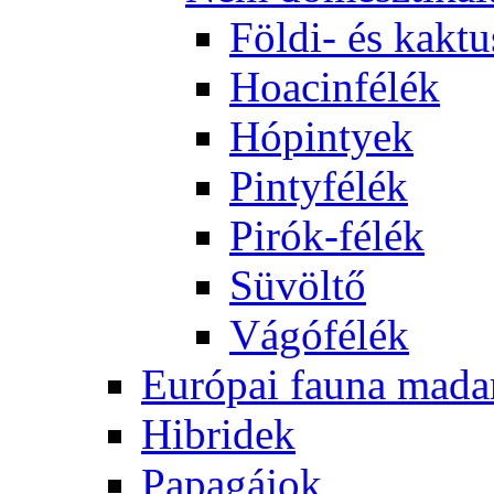
Földi- és kaktu
Hoacinfélék
Hópintyek
Pintyfélék
Pirók-félék
Süvöltő
Vágófélék
Európai fauna mada
Hibridek
Papagájok