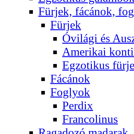
Fürjek, fácánok, fo
Fürjek
Óvilági és Ausz
Amerikai konti
Egzotikus fürj
Fácánok
Foglyok
Perdix
Francolinus
Ragadozó madarak