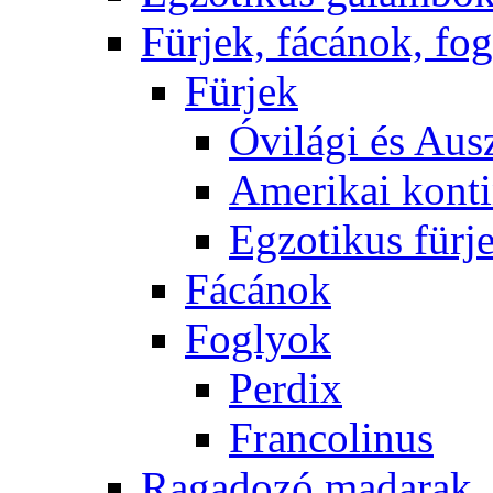
Fürjek, fácánok, fo
Fürjek
Óvilági és Ausz
Amerikai konti
Egzotikus fürj
Fácánok
Foglyok
Perdix
Francolinus
Ragadozó madarak