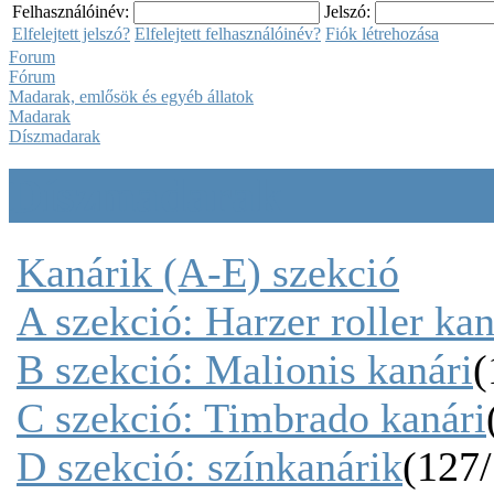
Felhasználóinév:
Jelszó:
Elfelejtett jelszó?
Elfelejtett felhasználóinév?
Fiók létrehozása
Forum
Fórum
Madarak, emlősök és egyéb állatok
Madarak
Díszmadarak
Díszmadarak
Kanárik (A-E) szekció
A szekció: Harzer roller kan
B szekció: Malionis kanári
(
C szekció: Timbrado kanári
D szekció: színkanárik
(127/