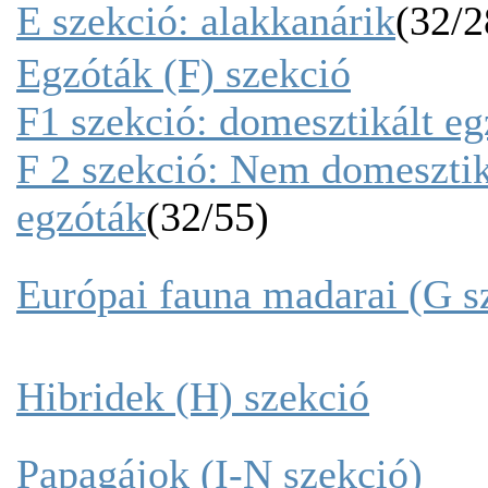
E szekció: alakkanárik
(32/2
Egzóták (F) szekció
F1 szekció: domesztikált eg
F 2 szekció: Nem domesztik
egzóták
(32/55)
Európai fauna madarai (G s
Hibridek (H) szekció
Papagájok (I-N szekció)