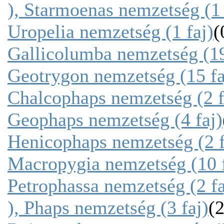
), Starmoenas nemzetség (1 
Uropelia nemzetség (1 faj)
(
Gallicolumba nemzetség (19
Geotrygon nemzetség (15 fa
Chalcophaps nemzetség (2 f
Geophaps nemzetség (4 faj)
Henicophaps nemzetség (2 f
Macropygia nemzetség (10 f
Petrophassa nemzetség (2 fa
), Phaps nemzetség (3 faj)
(2