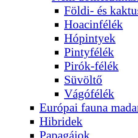
Földi- és kaktu
Hoacinfélék
Hópintyek
Pintyfélék
Pirók-félék
Süvöltő
Vágófélék
Európai fauna mada
Hibridek
Papagájok