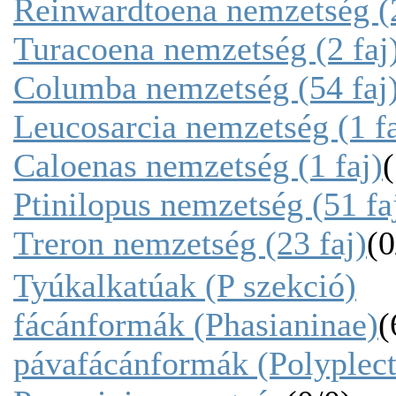
Reinwardtoena nemzetség (2
Turacoena nemzetség (2 faj
Columba nemzetség (54 faj
Leucosarcia nemzetség (1 fa
Caloenas nemzetség (1 faj)
(
Ptinilopus nemzetség (51 fa
Treron nemzetség (23 faj)
(0
Tyúkalkatúak (P szekció)
fácánformák (Phasianinae)
(
pávafácánformák (Polyplect