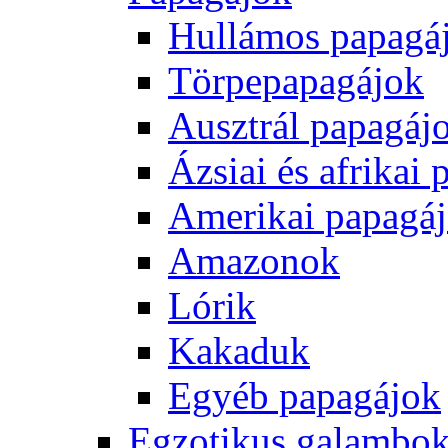
Hullámos papagá
Törpepapagájok
Ausztrál papagáj
Ázsiai és afrikai
Amerikai papagá
Amazonok
Lórik
Kakaduk
Egyéb papagájok
Egzotikus galambok