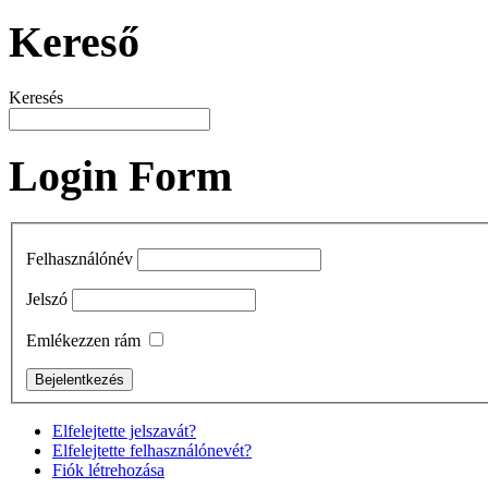
Kereső
Keresés
Login Form
Felhasználónév
Jelszó
Emlékezzen rám
Elfelejtette jelszavát?
Elfelejtette felhasználónevét?
Fiók létrehozása