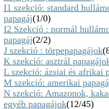
I1 szekció: standard hullám
papagáj
(1/0)
I2 Szekció : normál hullám
papagáj
(2/2)
J szekció : törpepapagájok
(
K szekció: asztrál papagájo
L szekció: ázsiai és afrikai
M szekció: amerikai papagá
N szekció: Amazonok, kakad
egyéb papagájok
(12/45)