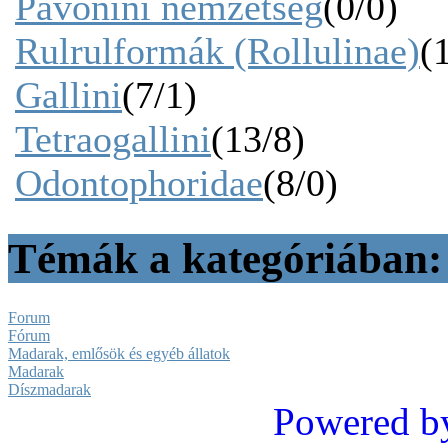
Pavonini nemzetség
(0/0)
Rulrulformák (Rollulinae)
(
Gallini
(7/1)
Tetraogallini
(13/8)
Odontophoridae
(8/0)
Témák a kategóriában
Forum
Fórum
Madarak, emlősök és egyéb állatok
Madarak
Díszmadarak
Powered b