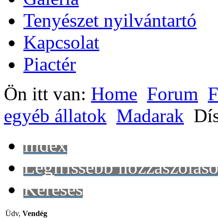
Tenyészet nyilvántartó
Kapcsolat
Piactér
Ön itt van:
Home
Forum
F
egyéb állatok
Madarak
Dí
Index
Legfrissebb hozzászólás
Keresés
Üdv,
Vendég