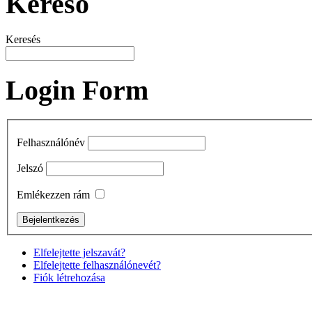
Kereső
Keresés
Login Form
Felhasználónév
Jelszó
Emlékezzen rám
Elfelejtette jelszavát?
Elfelejtette felhasználónevét?
Fiók létrehozása