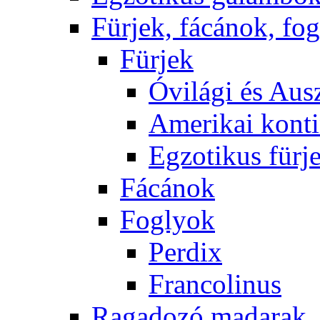
Fürjek, fácánok, fo
Fürjek
Óvilági és Ausz
Amerikai konti
Egzotikus fürj
Fácánok
Foglyok
Perdix
Francolinus
Ragadozó madarak