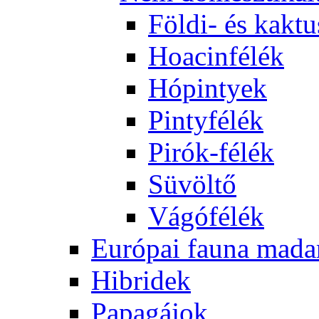
Földi- és kaktu
Hoacinfélék
Hópintyek
Pintyfélék
Pirók-félék
Süvöltő
Vágófélék
Európai fauna mada
Hibridek
Papagájok