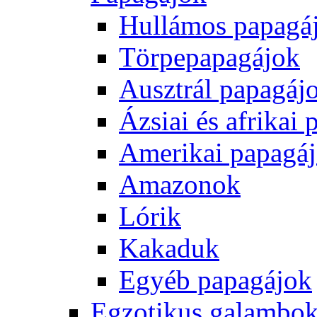
Hullámos papagá
Törpepapagájok
Ausztrál papagáj
Ázsiai és afrikai
Amerikai papagá
Amazonok
Lórik
Kakaduk
Egyéb papagájok
Egzotikus galambok