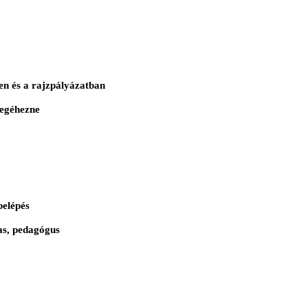
n és a rajzpályázatban
megéhezne
belépés
jas, pedagógus