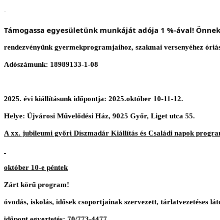
Támogassa egyesületünk munkáját adója 1 %-ával! Önnek 
rendezvényünk gyermekprogramjaihoz, szakmai versenyéhez óriási
Adószámunk: 18989133-1-08
2025. évi kiállításunk időpontja: 2025.október 10-11-12.
Helye: Újvárosi Művelődési Ház, 9025 Győr, Liget utca 55.
A xx. jubileumi győri Díszmadár Kiállítás és Családi napok progr
október 10-e péntek
Zárt körű program!
óvodás, iskolás, idősek csoportjainak szervezett, tárlatvezetéses lá
időpont egyeztetés: 70/773-4477