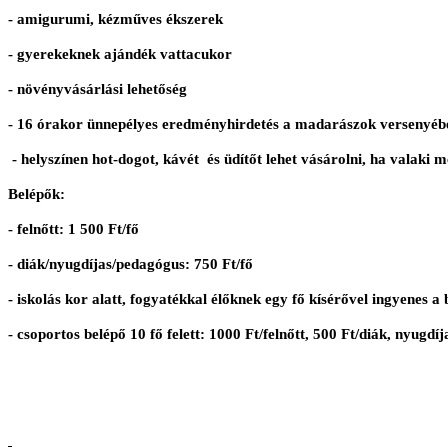
- amigurumi, kézműves ékszerek
- gyerekeknek ajándék vattacukor
- növényvásárlási lehetőség
- 16 órakor ünnepélyes eredményhirdetés a madarászok versenyébe
- helyszínen hot-dogot, kávét és üdítőt lehet vásárolni, ha valaki 
Belépők:
- felnőtt: 1 500 Ft/fő
- diák/nyugdíjas/pedagógus: 750 Ft/fő
- iskolás kor alatt, fogyatékkal élőknek egy fő kísérővel ingyenes a 
- csoportos belépő 10 fő felett: 1000 Ft/felnőtt, 500 Ft/diák, nyugdí