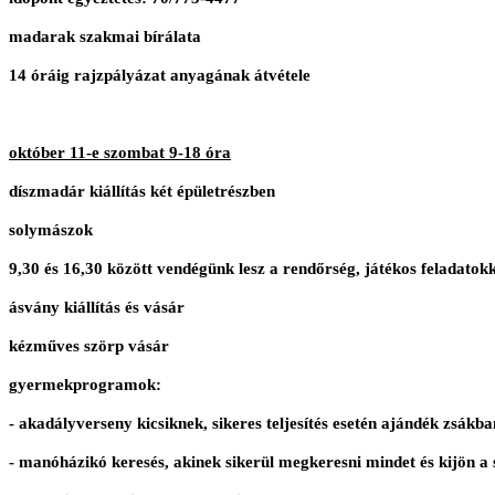
madarak szakmai bírálata
14 óráig rajzpályázat anyagának átvétele
október 11-e szombat 9-18 óra
díszmadár kiállítás két épületrészben
solymászok
9,30 és 16,30 között vendégünk lesz a rendőrség, játékos feladatok
ásvány kiállítás és vásár
kézműves szörp vásár
gyermekprogramok:
- akadályverseny kicsiknek, sikeres teljesítés esetén ajándék zsák
- manóházikó keresés, akinek sikerül megkeresni mindet és kijön 