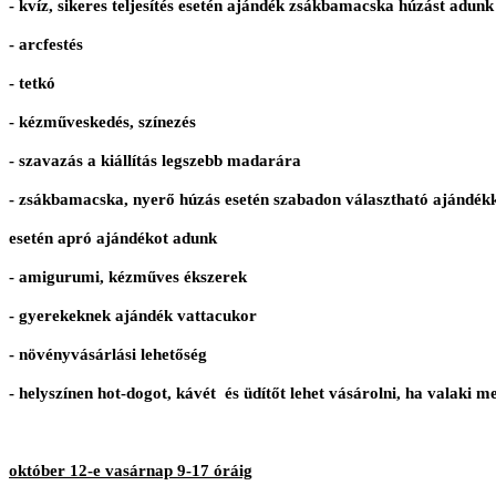
- kvíz, sikeres teljesítés esetén ajándék zsákbamacska húzást adunk
- arcfestés
- tetkó
- kézműveskedés, színezés
- szavazás a kiállítás legszebb madarára
- zsákbamacska, nyerő húzás esetén szabadon választható ajándékk
esetén apró ajándékot adunk
- amigurumi, kézműves ékszerek
- gyerekeknek ajándék vattacukor
- növényvásárlási lehetőség
- helyszínen hot-dogot, kávét és üdítőt lehet vásárolni, ha valaki 
október 12-e vasárnap 9-17 óráig