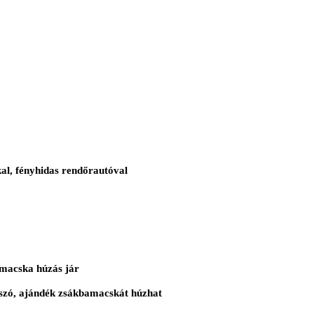
kal, fényhidas rendőrautóval
bamacska húzás jár
a szó, ajándék zsákbamacskát húzhat