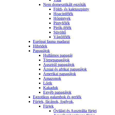
Nem domesztikált egzóták
Földi- és kaktuszpinty
Hoacinfélék
Hópintyek
Pintyfélék
Pirók-félék
Süvöltő
Vágófélék
Európai fauna madarai
Hibridek
Papagájok
Hullámos papagáj
Törpepapagájok
Ausztrál papagájok
Ázsiai és afrikai papagájok
Amerikai papagájok
Amazonok
Lórik
Kakaduk
Egyéb papagájok
Egzotikus galambok és gerlék
Fürjek, fácánok, foglyok,
Fürjek
Óvilági és Ausztrália fürjei