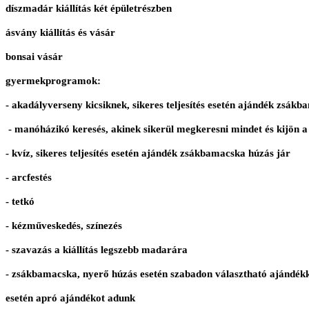
díszmadár kiállítás két épületrészben
ásvány kiállítás és vásár
bonsai vásár
gyermekprogramok:
- akadályverseny kicsiknek, sikeres teljesítés esetén ajándék zsák
- manóházikó keresés, akinek sikerül megkeresni mindet és kijön 
- kvíz, sikeres teljesítés esetén ajándék zsákbamacska húzás jár
- arcfestés
- tetkó
- kézműveskedés, színezés
- szavazás a kiállítás legszebb madarára
- zsákbamacska, nyerő húzás esetén szabadon választható ajándékk
esetén apró ajándékot adunk