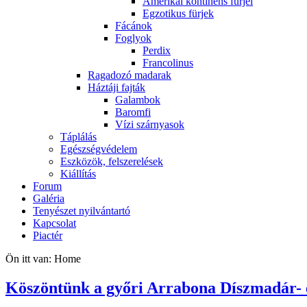
Amerikai kontinens fürjei
Egzotikus fürjek
Fácánok
Foglyok
Perdix
Francolinus
Ragadozó madarak
Háztáji fajták
Galambok
Baromfi
Vízi szárnyasok
Táplálás
Egészségvédelem
Eszközök, felszerelések
Kiállítás
Forum
Galéria
Tenyészet nyilvántartó
Kapcsolat
Piactér
Ön itt van:
Home
Köszöntünk a győri Arrabona Díszmadár- és