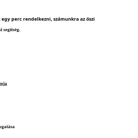
egy perc rendelkezni, számunkra az őszi
 segítség.
amja
togatása