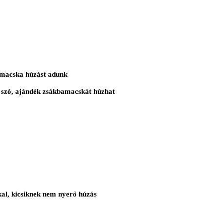
bamacska húzást adunk
a szó, ajándék zsákbamacskát húzhat
al, kicsiknek nem nyerő húzás