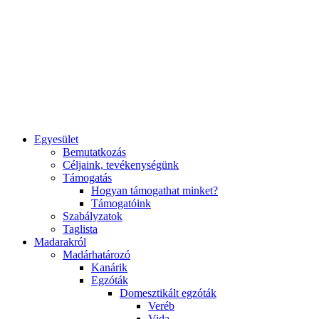
Egyesület
Bemutatkozás
Céljaink, tevékenységünk
Támogatás
Hogyan támogathat minket?
Támogatóink
Szabályzatok
Taglista
Madarakról
Madárhatározó
Kanárik
Egzóták
Domesztikált egzóták
Veréb
Vida