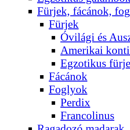
Fürjek, fácánok, fo
Fürjek
Óvilági és Ausz
Amerikai konti
Egzotikus fürj
Fácánok
Foglyok
Perdix
Francolinus
Ragadozó madarak