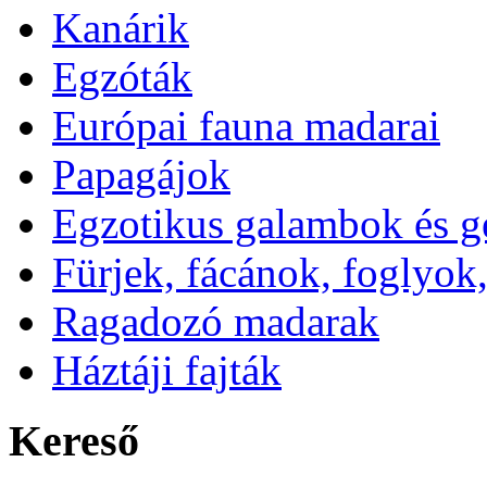
Kanárik
Egzóták
Európai fauna madarai
Papagájok
Egzotikus galambok és g
Fürjek, fácánok, foglyok
Ragadozó madarak
Háztáji fajták
Kereső