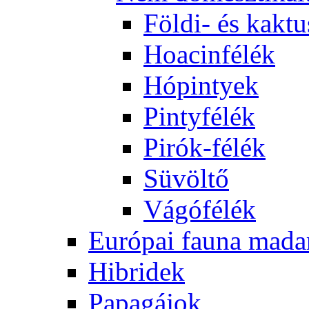
Földi- és kaktu
Hoacinfélék
Hópintyek
Pintyfélék
Pirók-félék
Süvöltő
Vágófélék
Európai fauna mada
Hibridek
Papagájok