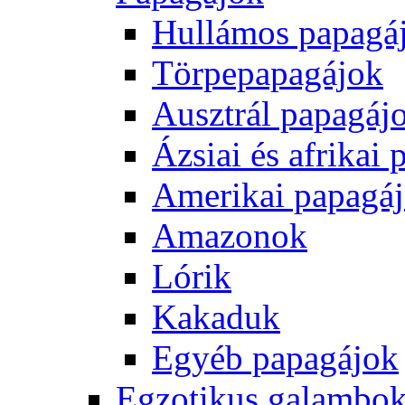
Hullámos papagá
Törpepapagájok
Ausztrál papagáj
Ázsiai és afrikai
Amerikai papagá
Amazonok
Lórik
Kakaduk
Egyéb papagájok
Egzotikus galambok