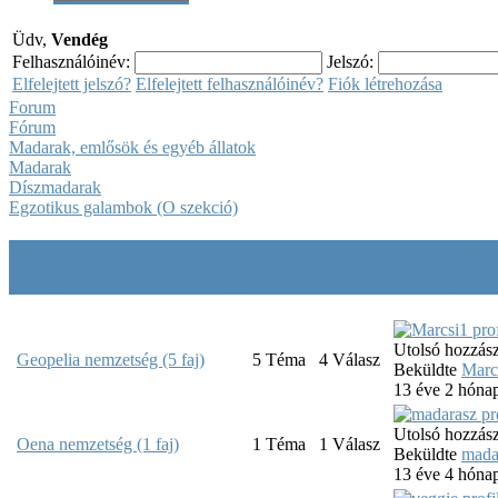
Üdv,
Vendég
Felhasználóinév:
Jelszó:
Elfelejtett jelszó?
Elfelejtett felhasználóinév?
Fiók létrehozása
Forum
Fórum
Madarak, emlősök és egyéb állatok
Madarak
Díszmadarak
Egzotikus galambok (O szekció)
Egzotikus galambok (O 
Utolsó hozzász
Geopelia nemzetség (5 faj)
5
Téma
4
Válasz
Beküldte
Marc
13 éve 2 hóna
Utolsó hozzász
Oena nemzetség (1 faj)
1
Téma
1
Válasz
Beküldte
mada
13 éve 4 hóna