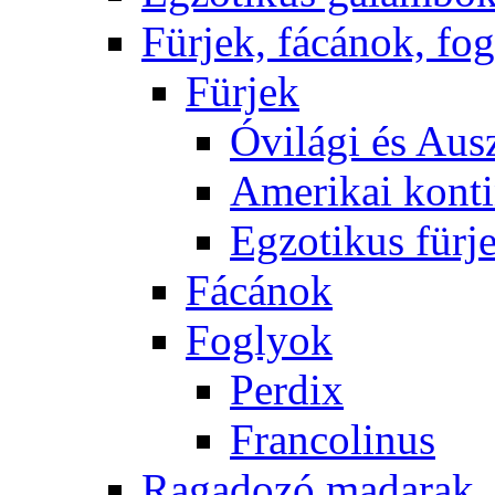
Fürjek, fácánok, fo
Fürjek
Óvilági és Ausz
Amerikai konti
Egzotikus fürj
Fácánok
Foglyok
Perdix
Francolinus
Ragadozó madarak