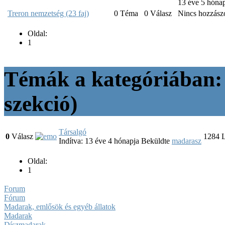
13 éve 5 hóna
Treron nemzetség (23 faj)
0
Téma
0
Válasz
Nincs hozzász
Oldal:
1
Témák a kategóriában:
szekció)
Társalgó
0
Válasz
1284
L
Indítva: 13 éve 4 hónapja
Beküldte
madarasz
Oldal:
1
Forum
Fórum
Madarak, emlősök és egyéb állatok
Madarak
Díszmadarak