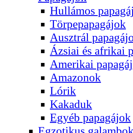
Hullámos papagá
Törpepapagájok
Ausztrál papagáj
Ázsiai és afrikai
Amerikai papagá
Amazonok
Lórik
Kakaduk
Egyéb papagájok
Egzotikus galambok