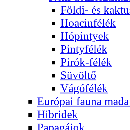
Földi- és kaktu
Hoacinfélék
Hópintyek
Pintyfélék
Pirók-félék
Süvöltő
Vágófélék
Európai fauna mada
Hibridek
Papagájok