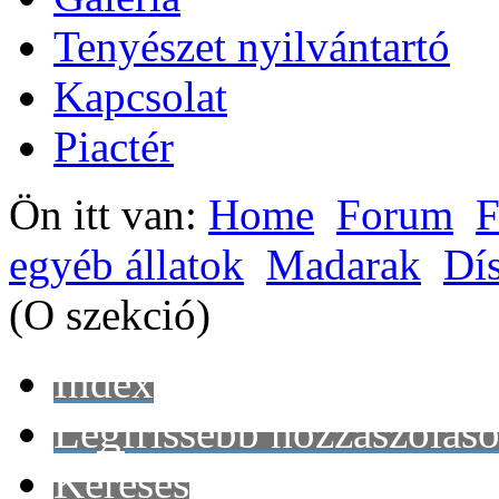
Tenyészet nyilvántartó
Kapcsolat
Piactér
Ön itt van:
Home
Forum
F
egyéb állatok
Madarak
Dí
(O szekció)
Index
Legfrissebb hozzászólás
Keresés