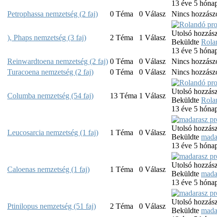
13 éve 5 hóna
Petrophassa nemzetség (2 faj)
0
Téma
0
Válasz
Nincs hozzász
Utolsó hozzász
), Phaps nemzetség (3 faj)
2
Téma
1
Válasz
Beküldte
Rola
13 éve 5 hóna
Reinwardtoena nemzetség (2 faj)
0
Téma
0
Válasz
Nincs hozzász
Turacoena nemzetség (2 faj)
0
Téma
0
Válasz
Nincs hozzász
Utolsó hozzász
Columba nemzetség (54 faj)
13
Téma
1
Válasz
Beküldte
Rola
13 éve 5 hóna
Utolsó hozzász
Leucosarcia nemzetség (1 faj)
1
Téma
0
Válasz
Beküldte
mada
13 éve 5 hóna
Utolsó hozzász
Caloenas nemzetség (1 faj)
1
Téma
0
Válasz
Beküldte
mada
13 éve 5 hóna
Utolsó hozzász
Ptinilopus nemzetség (51 faj)
2
Téma
0
Válasz
Beküldte
mada