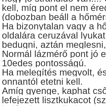
kell, míg pont el nem ére
(dobozban beáll a hőmér
Ha bizonytalan vagy a h
oldalára ceruzával lyukat
bedugni, aztán meglesni,
Normál lázmérő pont jó e
10edes pontosságú.
Ha melegítés megvolt, és
onnantól etetni kell.
Amíg gyenge, kaphat csőr
lefejezett lisztkukacot (s