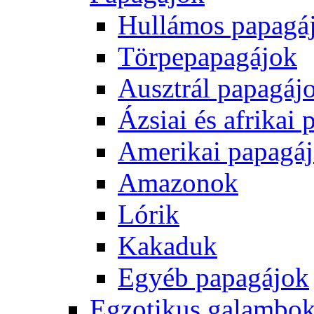
Hullámos papagá
Törpepapagájok
Ausztrál papagáj
Ázsiai és afrikai
Amerikai papagá
Amazonok
Lórik
Kakaduk
Egyéb papagájok
Egzotikus galambok