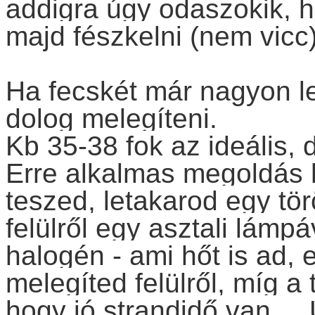
addigra úgy odaszokik, h
majd fészkelni (nem vicc)
Ha fecskét már nagyon le
dolog melegíteni.
Kb 35-38 fok az ideális, d
Erre alkalmas megoldás
teszed, letakarod egy törö
felülről egy asztali lámp
halogén - ami hőt is ad, 
melegíted felülről, míg a 
hogy jó strandidő van....