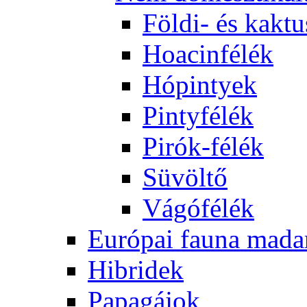
Földi- és kaktu
Hoacinfélék
Hópintyek
Pintyfélék
Pirók-félék
Süvöltő
Vágófélék
Európai fauna mada
Hibridek
Papagájok