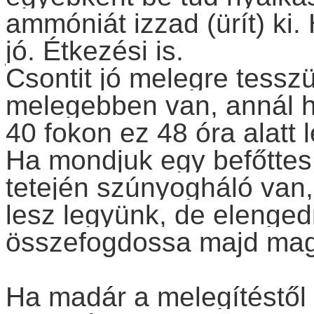
ammóniát izzad (ürít) ki.
jó. Étkezési is.
Csontit jó melegre tesszü
melegebben van, annál h
40 fokon ez 48 óra alatt l
Ha mondjuk egy befőttes
tetején szúnyogháló van,
lesz legyünk, de elengedn
összefogdossa majd ma
Ha madár a melegítéstől 