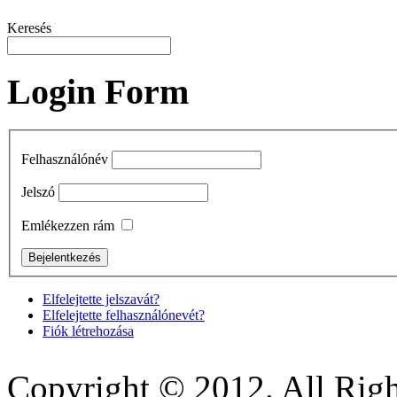
Keresés
Login Form
Felhasználónév
Jelszó
Emlékezzen rám
Elfelejtette jelszavát?
Elfelejtette felhasználónevét?
Fiók létrehozása
Copyright © 2012. All Righ