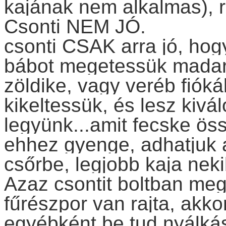
kajának nem alkalmas), r
Csonti NEM JÓ.
csonti CSAK arra jó, hog
bábot megetessük madara
zöldike, vagy veréb fiók
kikeltessük, és lesz kivá
legyünk...amit fecske ö
ehhez gyenge, adhatjuk a 
csőrbe, legjobb kaja neki
Azaz csontit boltban me
fűrészpor van rajta, akk
egyébként be tud nyálkás