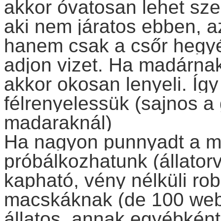
akkor óvatosan lehet sz
aki nem járatos ebben, a
hanem csak a csőr hegyé
adjon vizet. Ha madárnak 
akkor okosan lenyeli. Íg
félrenyelessük (sajnos a 
madaraknál)
Ha nagyon punnyadt a ma
próbálkozhatunk (állatorv
kapható, vény nélküli ro
macskáknak (de 100 webs
állatos, annak egyébként 