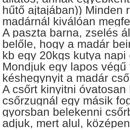
hűtő ajtajában)) Minden 
madárnál kiválóan megfel
A paszta barna, zselés ál
belőle, hogy a madár bei
kb egy 20kgs kutya napi 
Mondjuk egy lapos végű 
késhegynyit a madár cső
A csőrt kinyitni óvatosan k
csőrzugnál egy másik fog
gyorsban belekenni csőr
adjuk, mert alul, középen