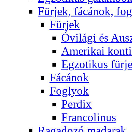
Fürjek, fácánok, fo
Fürjek
Óvilági és Ausz
Amerikai konti
Egzotikus fürj
Fácánok
Foglyok
Perdix
Francolinus
Ragadozó madarak