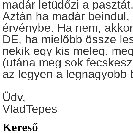
madár letüdőzi a pasztát,
Aztán ha madár beindul, 
érvénybe. Ha nem, akkor.
DE, ha mielőbb össze le
nekik egy kis meleg, meg
(utána meg sok fecskeszar
az legyen a legnagyobb b
Üdv,
VladTepes
Kereső