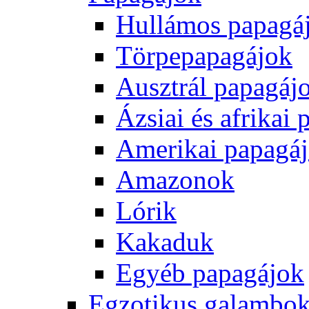
Hullámos papagá
Törpepapagájok
Ausztrál papagáj
Ázsiai és afrikai
Amerikai papagá
Amazonok
Lórik
Kakaduk
Egyéb papagájok
Egzotikus galambok