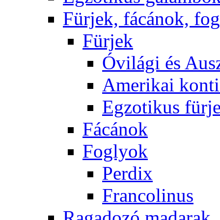
Fürjek, fácánok, fo
Fürjek
Óvilági és Ausz
Amerikai konti
Egzotikus fürj
Fácánok
Foglyok
Perdix
Francolinus
Ragadozó madarak