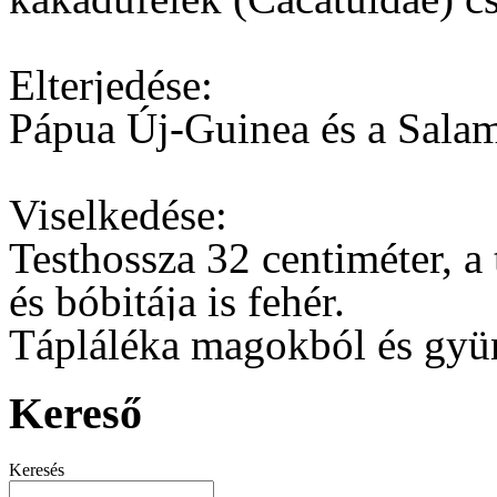
Elterjedése:
Pápua Új-Guinea és a Sala
Viselkedése:
Testhossza 32 centiméter, a 
és bóbitája is fehér.
Tápláléka magokból és gyü
Kereső
Keresés