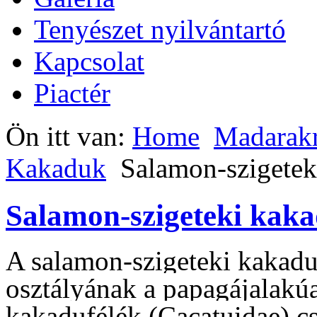
Tenyészet nyilvántartó
Kapcsolat
Piactér
Ön itt van:
Home
Madarak
Kakaduk
Salamon-szigetek
Salamon-szigeteki kaka
A salamon-szigeteki kakadu
osztályának a papagájalakúa
kakadufélék (Cacatuidae) cs