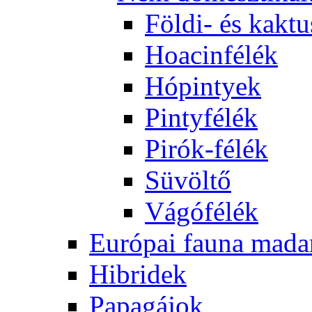
Földi- és kaktu
Hoacinfélék
Hópintyek
Pintyfélék
Pirók-félék
Süvöltő
Vágófélék
Európai fauna mada
Hibridek
Papagájok