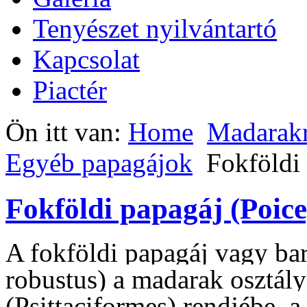
Tenyészet nyilvántartó
Kapcsolat
Piactér
Ön itt van:
Home
Madarak
Egyéb papagájok
Fokföldi
Fokföldi papagáj (Poic
A fokföldi papagáj vagy ba
robustus) a madarak osztál
(Psittaciformes) rendjébe, a