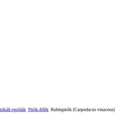
ikált egzóták
Pirók-félék
Rubinpirók (Carpodacus vinaceus)