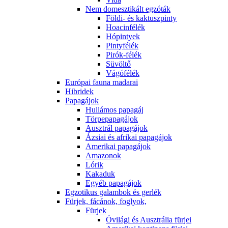
Nem domesztikált egzóták
Földi- és kaktuszpinty
Hoacinfélék
Hópintyek
Pintyfélék
Pirók-félék
Süvöltő
Vágófélék
Európai fauna madarai
Hibridek
Papagájok
Hullámos papagáj
Törpepapagájok
Ausztrál papagájok
Ázsiai és afrikai papagájok
Amerikai papagájok
Amazonok
Lórik
Kakaduk
Egyéb papagájok
Egzotikus galambok és gerlék
Fürjek, fácánok, foglyok,
Fürjek
Óvilági és Ausztrália fürjei