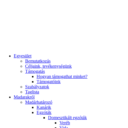
Egyesület
Bemutatkozás
Céljaink, tevékenységünk
Támogatás
Hogyan támogathat minket?
Támogatóink
Szabályzatok
Taglista
Madarakról
Madárhatározó
Kanárik
Egzóták
Domesztikált egzóták
Veréb
Vida