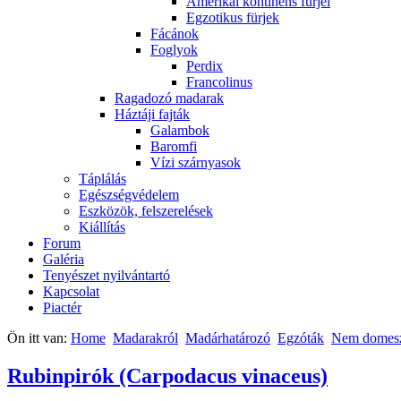
Amerikai kontinens fürjei
Egzotikus fürjek
Fácánok
Foglyok
Perdix
Francolinus
Ragadozó madarak
Háztáji fajták
Galambok
Baromfi
Vízi szárnyasok
Táplálás
Egészségvédelem
Eszközök, felszerelések
Kiállítás
Forum
Galéria
Tenyészet nyilvántartó
Kapcsolat
Piactér
Ön itt van:
Home
Madarakról
Madárhatározó
Egzóták
Nem domeszt
Rubinpirók (Carpodacus vinaceus)