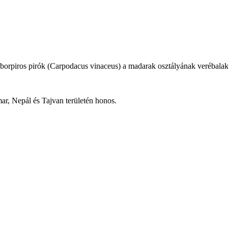
borpiros pirók (Carpodacus vinaceus) a madarak osztályának verébalakúa
ar, Nepál és Tajvan területén honos.