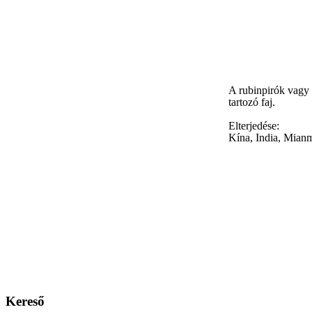
A rubinpirók vagy 
tartozó faj.
Elterjedése:
Kína, India, Mianm
Kereső