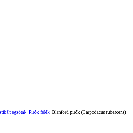
ikált egzóták
Pirók-félék
Blanford-pirók (Carpodacus rubescens)