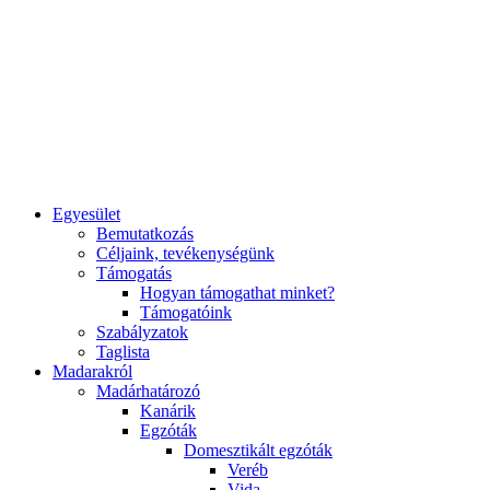
Egyesület
Bemutatkozás
Céljaink, tevékenységünk
Támogatás
Hogyan támogathat minket?
Támogatóink
Szabályzatok
Taglista
Madarakról
Madárhatározó
Kanárik
Egzóták
Domesztikált egzóták
Veréb
Vida