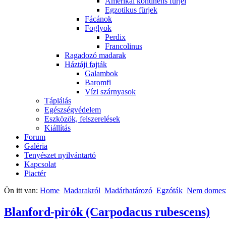
Amerikai kontinens fürjei
Egzotikus fürjek
Fácánok
Foglyok
Perdix
Francolinus
Ragadozó madarak
Háztáji fajták
Galambok
Baromfi
Vízi szárnyasok
Táplálás
Egészségvédelem
Eszközök, felszerelések
Kiállítás
Forum
Galéria
Tenyészet nyilvántartó
Kapcsolat
Piactér
Ön itt van:
Home
Madarakról
Madárhatározó
Egzóták
Nem domeszt
Blanford-pirók (Carpodacus rubescens)