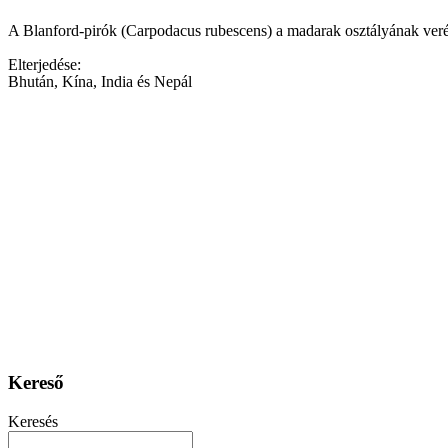
A Blanford-pirók (Carpodacus rubescens) a madarak osztályának verébal
Elterjedése:
Bhután, Kína, India és Nepál
Kereső
Keresés