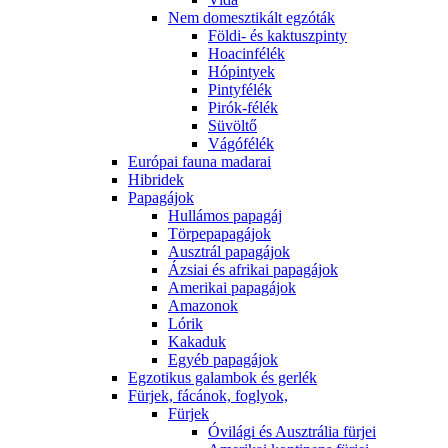
Nem domesztikált egzóták
Földi- és kaktuszpinty
Hoacinfélék
Hópintyek
Pintyfélék
Pirók-félék
Süvöltő
Vágófélék
Európai fauna madarai
Hibridek
Papagájok
Hullámos papagáj
Törpepapagájok
Ausztrál papagájok
Ázsiai és afrikai papagájok
Amerikai papagájok
Amazonok
Lórik
Kakaduk
Egyéb papagájok
Egzotikus galambok és gerlék
Fürjek, fácánok, foglyok,
Fürjek
Óvilági és Ausztrália fürjei