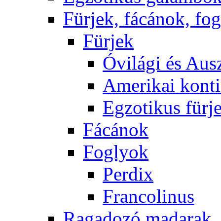
Fürjek, fácánok, fo
Fürjek
Óvilági és Ausz
Amerikai konti
Egzotikus fürj
Fácánok
Foglyok
Perdix
Francolinus
Ragadozó madarak