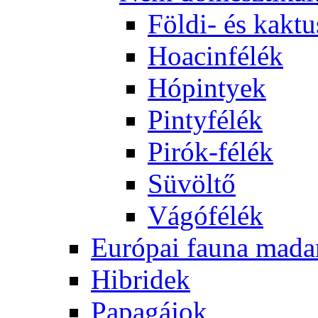
Földi- és kaktu
Hoacinfélék
Hópintyek
Pintyfélék
Pirók-félék
Süvöltő
Vágófélék
Európai fauna mada
Hibridek
Papagájok