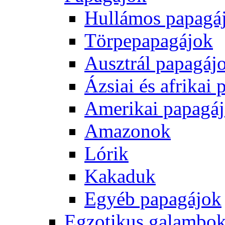
Hullámos papagá
Törpepapagájok
Ausztrál papagáj
Ázsiai és afrikai
Amerikai papagá
Amazonok
Lórik
Kakaduk
Egyéb papagájok
Egzotikus galambok