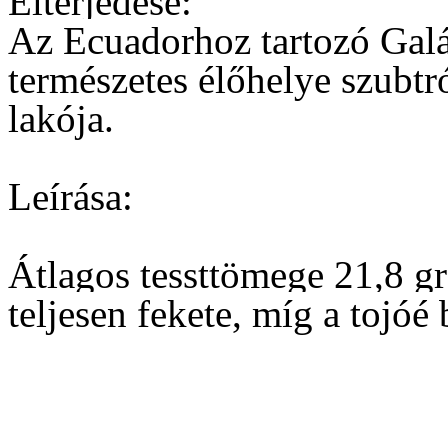
Elterjedése:
Az Ecuadorhoz tartozó Gal
természetes élőhelye szubtr
lakója.
Leírása:
Átlagos tessttömege 21,8 gr
teljesen fekete, míg a tojóé 