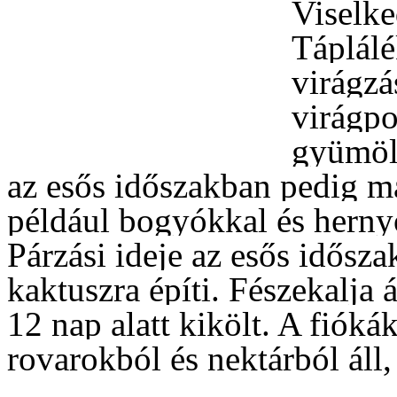
Viselke
Táplálé
virágzá
virágpo
gyümölc
az esős időszakban pedig más
például bogyókkal és herny
Párzási ideje az esős idősza
kaktuszra építi. Fészekalja 
12 nap alatt kikölt. A fióká
rovarokból és nektárból áll,