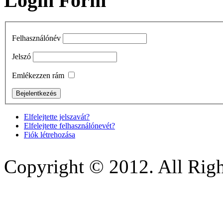
Login Form
Felhasználónév
Jelszó
Emlékezzen rám
Elfelejtette jelszavát?
Elfelejtette felhasználónevét?
Fiók létrehozása
Copyright © 2012. All Righ