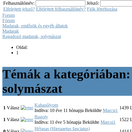
Felhasználóinév:
Jelszó:
Elfelejtett jelszó?
Elfelejtett felhasználóinév?
Fiók létrehozása
Forum
Fórum
Madarak, emlősök és egyéb állatok
Madarak
Ragadozó madarak, solymászat
Oldal:
1
Témák a kategóriában
solymászat
Kabasólyom
1
Válasz
1439
L
Indítva: 10 éve 11 hónapja
Beküldte
Marcsi1
Bagoly
1
Válasz
1522
L
Indítva: 11 éve 5 hónapja
Beküldte
Marcsi1
Héjasas (Hieraaetus fasciatus)
0
Válasz
1414
L