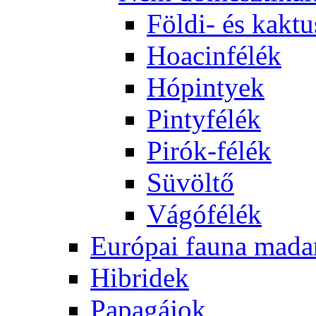
Földi- és kaktu
Hoacinfélék
Hópintyek
Pintyfélék
Pirók-félék
Süvöltő
Vágófélék
Európai fauna mada
Hibridek
Papagájok