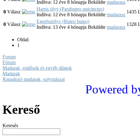
Indítva: 12 éve 8 hónapja
Beküldte
madarasz
Harris ölyv (Parabuteo unicinctus)
0
Válasz
1435
L
Indítva: 12 éve 8 hónapja
Beküldte
madarasz
Egerészölyv (Buteo buteo)
0
Válasz
1328
L
Indítva: 13 éve 4 hónapja
Beküldte
madarasz
Oldal:
1
Forum
Fórum
Madarak, emlősök és egyéb állatok
Madarak
Ragadozó madarak, solymászat
Powered b
Kereső
Keresés