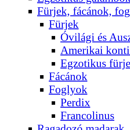
Fürjek, fácánok, fo
Fürjek
Óvilági és Ausz
Amerikai konti
Egzotikus fürj
Fácánok
Foglyok
Perdix
Francolinus
Ragadozó madarak