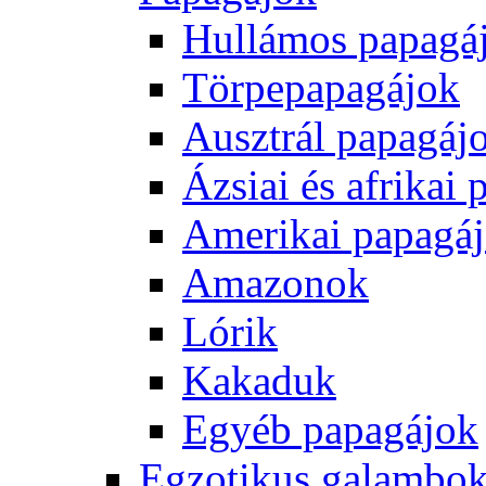
Hullámos papagá
Törpepapagájok
Ausztrál papagáj
Ázsiai és afrikai
Amerikai papagá
Amazonok
Lórik
Kakaduk
Egyéb papagájok
Egzotikus galambok