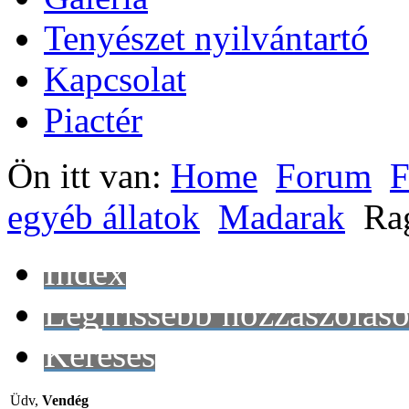
Tenyészet nyilvántartó
Kapcsolat
Piactér
Ön itt van:
Home
Forum
F
egyéb állatok
Madarak
Ra
Index
Legfrissebb hozzászólás
Keresés
Üdv,
Vendég