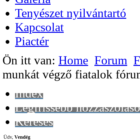
Tenyészet nyilvántartó
Kapcsolat
Piactér
Ön itt van:
Home
Forum
F
munkát végző fiatalok fór
Index
Legfrissebb hozzászólás
Keresés
Üdv,
Vendég