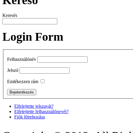
Kereső
Keresés
Login Form
Felhasználónév
Jelszó
Emlékezzen rám
Elfelejtette jelszavát?
Elfelejtette felhasználónevét?
Fiók létrehozása