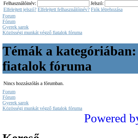
Felhasználóinév:
Jelszó:
Elfelejtett jelszó?
Elfelejtett felhasználóinév?
Fiók létrehozása
Forum
Fórum
Gyerek sarok
Közösségi munkát végző fiatalok fóruma
Témák a kategóriában:
fiatalok fóruma
Nincs hozzászólás a fórumban.
Forum
Fórum
Gyerek sarok
Közösségi munkát végző fiatalok fóruma
Powered b