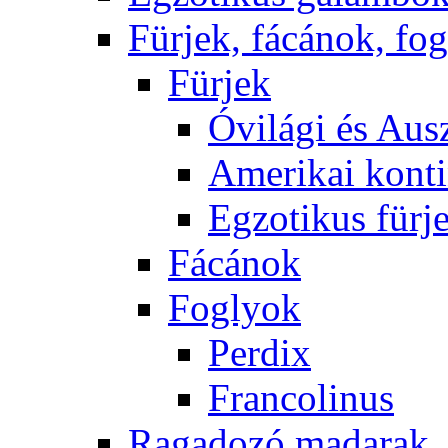
Fürjek, fácánok, fo
Fürjek
Óvilági és Ausz
Amerikai konti
Egzotikus fürj
Fácánok
Foglyok
Perdix
Francolinus
Ragadozó madarak