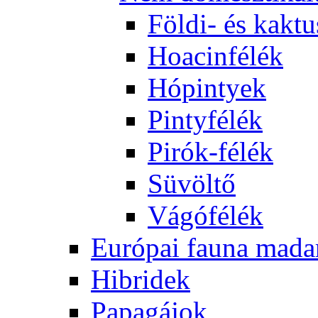
Földi- és kaktu
Hoacinfélék
Hópintyek
Pintyfélék
Pirók-félék
Süvöltő
Vágófélék
Európai fauna mada
Hibridek
Papagájok