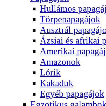
Hullámos papagá
Törpepapagájok
Ausztrál papagáj
Ázsiai és afrikai
Amerikai papagá
Amazonok
Lórik
Kakaduk
Egyéb papagájok
Egzotikus galambok