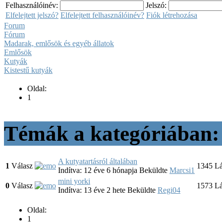
Felhasználóinév:
Jelszó:
Elfelejtett jelszó?
Elfelejtett felhasználóinév?
Fiók létrehozása
Forum
Fórum
Madarak, emlősök és egyéb állatok
Emlősök
Kutyák
Kistestű kutyák
Oldal:
1
Témák a kategóriában: 
A kutyatartásról általában
1
Válasz
1345
Lá
Indítva: 12 éve 6 hónapja
Beküldte
Marcsi1
mini yorki
0
Válasz
1573
Lá
Indítva: 13 éve 2 hete
Beküldte
Regi04
Oldal:
1