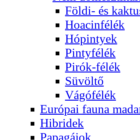
Földi- és kaktu
Hoacinfélék
Hópintyek
Pintyfélék
Pirók-félék
Süvöltő
Vágófélék
Európai fauna mada
Hibridek
Papagájok