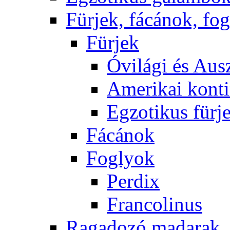
Fürjek, fácánok, fo
Fürjek
Óvilági és Ausz
Amerikai konti
Egzotikus fürj
Fácánok
Foglyok
Perdix
Francolinus
Ragadozó madarak