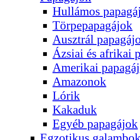
Hullámos papagá
Törpepapagájok
Ausztrál papagáj
Ázsiai és afrikai
Amerikai papagá
Amazonok
Lórik
Kakaduk
Egyéb papagájok
Egzotikus galambok