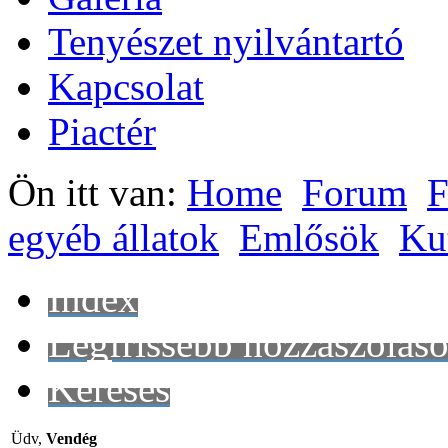
Tenyészet nyilvántartó
Kapcsolat
Piactér
Ön itt van:
Home
Forum
F
egyéb állatok
Emlősök
Ku
Index
Legfrissebb hozzászólás
Keresés
Üdv,
Vendég