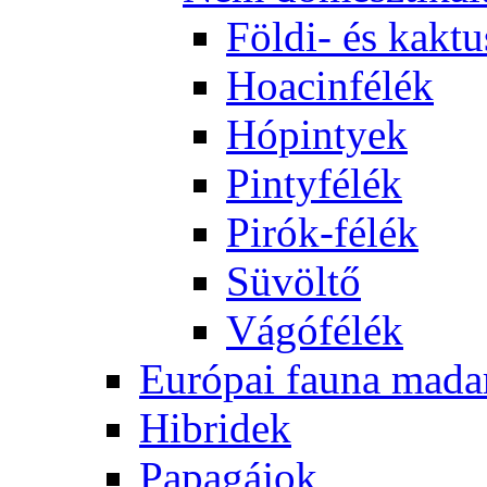
Földi- és kaktu
Hoacinfélék
Hópintyek
Pintyfélék
Pirók-félék
Süvöltő
Vágófélék
Európai fauna mada
Hibridek
Papagájok