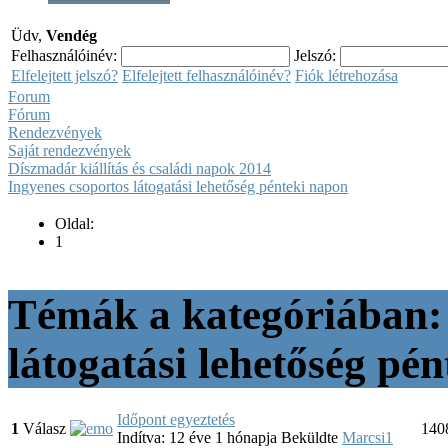
Üdv,
Vendég
Felhasználóinév:
Jelszó:
Elfelejtett jelszó?
Elfelejtett felhasználóinév?
Fiók létrehozása
Forum
Fórum
Rendezvények
Saját rendezvények
Díszmadár kiállítás és családi napok 2014
Ingyenes csoportos látogatási lehetőség pénteki napon
Oldal:
1
Témák a kategóriában: 
látogatási lehetőség pé
Időpont egyeztetés
1
Válasz
140
Indítva: 12 éve 1 hónapja
Beküldte
Marcsi1