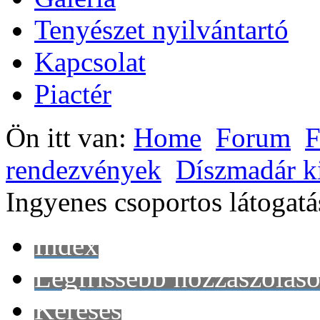
Tenyészet nyilvántartó
Kapcsolat
Piactér
Ön itt van:
Home
Forum
F
rendezvények
Díszmadár ki
Ingyenes csoportos látogatá
Index
Legfrissebb hozzászólás
Keresés