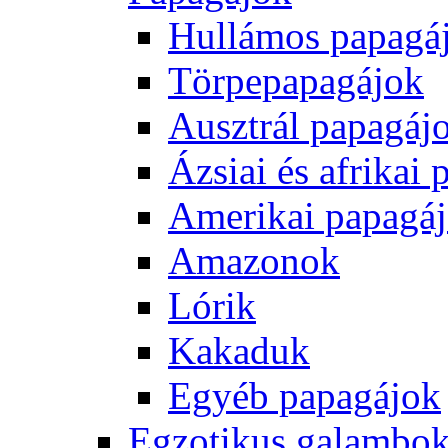
Hullámos papagá
Törpepapagájok
Ausztrál papagáj
Ázsiai és afrikai
Amerikai papagá
Amazonok
Lórik
Kakaduk
Egyéb papagájok
Egzotikus galambok