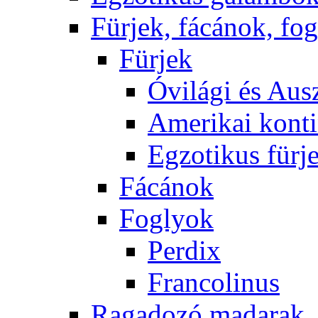
Fürjek, fácánok, fo
Fürjek
Óvilági és Ausz
Amerikai konti
Egzotikus fürj
Fácánok
Foglyok
Perdix
Francolinus
Ragadozó madarak