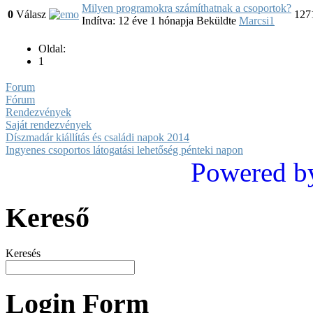
Milyen programokra számíthatnak a csoportok?
0
Válasz
127
Indítva: 12 éve 1 hónapja
Beküldte
Marcsi1
Oldal:
1
Forum
Fórum
Rendezvények
Saját rendezvények
Díszmadár kiállítás és családi napok 2014
Ingyenes csoportos látogatási lehetőség pénteki napon
Powered b
Kereső
Keresés
Login Form