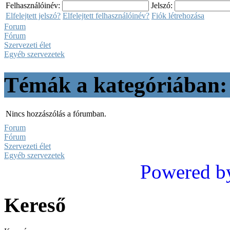
Felhasználóinév:
Jelszó:
Elfelejtett jelszó?
Elfelejtett felhasználóinév?
Fiók létrehozása
Forum
Fórum
Szervezeti élet
Egyéb szervezetek
Témák a kategóriában:
Nincs hozzászólás a fórumban.
Forum
Fórum
Szervezeti élet
Egyéb szervezetek
Powered b
Kereső