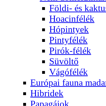
Földi- és kaktu
Hoacinfélék
Hópintyek
Pintyfélék
Pirók-félék
Süvöltő
Vágófélék
Európai fauna mada
Hibridek
Papagájok