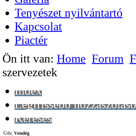
Tenyészet nyilvántartó
Kapcsolat
Piactér
Ön itt van:
Home
Forum
F
szervezetek
Index
Legfrissebb hozzászólás
Keresés
Üdv,
Vendég