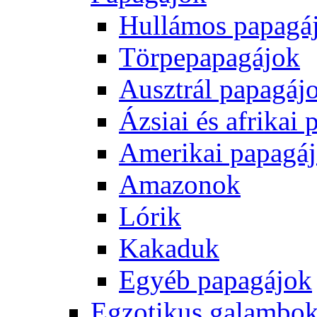
Hullámos papagá
Törpepapagájok
Ausztrál papagáj
Ázsiai és afrikai
Amerikai papagá
Amazonok
Lórik
Kakaduk
Egyéb papagájok
Egzotikus galambok