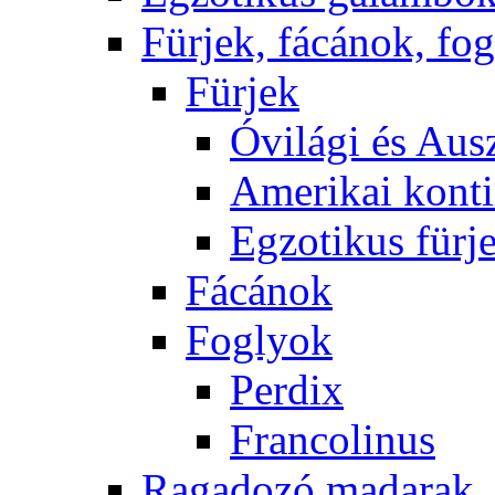
Fürjek, fácánok, fo
Fürjek
Óvilági és Ausz
Amerikai konti
Egzotikus fürj
Fácánok
Foglyok
Perdix
Francolinus
Ragadozó madarak