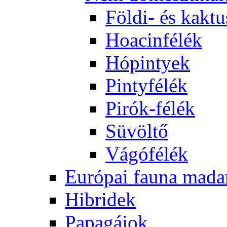
Földi- és kaktu
Hoacinfélék
Hópintyek
Pintyfélék
Pirók-félék
Süvöltő
Vágófélék
Európai fauna mada
Hibridek
Papagájok