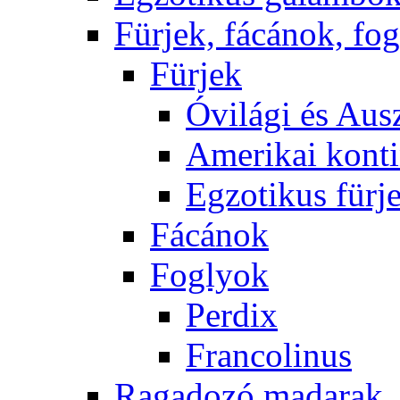
Fürjek, fácánok, fo
Fürjek
Óvilági és Ausz
Amerikai konti
Egzotikus fürj
Fácánok
Foglyok
Perdix
Francolinus
Ragadozó madarak