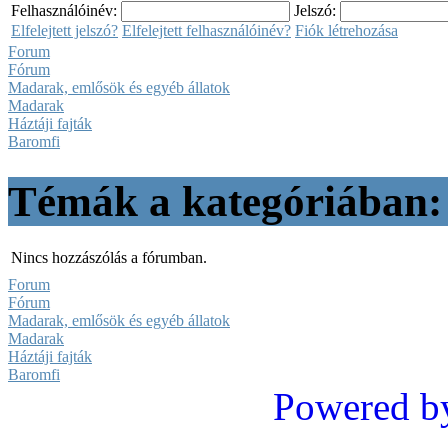
Felhasználóinév:
Jelszó:
Elfelejtett jelszó?
Elfelejtett felhasználóinév?
Fiók létrehozása
Forum
Fórum
Madarak, emlősök és egyéb állatok
Madarak
Háztáji fajták
Baromfi
Témák a kategóriában:
Nincs hozzászólás a fórumban.
Forum
Fórum
Madarak, emlősök és egyéb állatok
Madarak
Háztáji fajták
Baromfi
Powered b