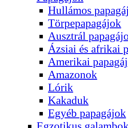
Hullámos papagá
Törpepapagájok
Ausztrál papagáj
Ázsiai és afrikai
Amerikai papagá
Amazonok
Lórik
Kakaduk
Egyéb papagájok
Egzotikus galambok