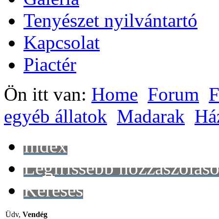
Tenyészet nyilvántartó
Kapcsolat
Piactér
Ön itt van:
Home
Forum
F
egyéb állatok
Madarak
Ház
Index
Legfrissebb hozzászólás
Keresés
Üdv,
Vendég