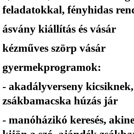
feladatokkal, fényhidas re
ásvány kiállítás és vásár
kézműves szörp vásár
gyermekprogramok:
- akadályverseny kicsiknek, 
zsákbamacska húzás jár
- manóházikó keresés, akine