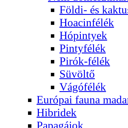
Földi- és kaktu
Hoacinfélék
Hópintyek
Pintyfélék
Pirók-félék
Süvöltő
Vágófélék
Európai fauna mada
Hibridek
Papagájok