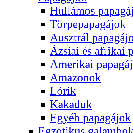
Hullámos papagá
Törpepapagájok
Ausztrál papagáj
Ázsiai és afrikai
Amerikai papagá
Amazonok
Lórik
Kakaduk
Egyéb papagájok
Egzotikus galambok