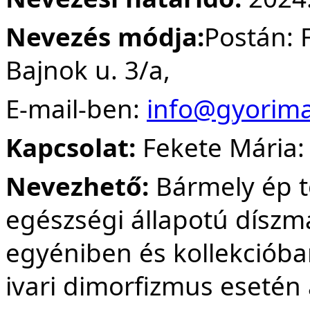
Nevezés módja:
Postán: 
Bajnok u. 3/a,
E-mail-ben:
info@gyorim
Kapcsolat:
Fekete Mária:
Nevezhető:
Bármely ép t
egészségi állapotú díszm
egyéniben és kollekcióba
ivari dimorfizmus eseté