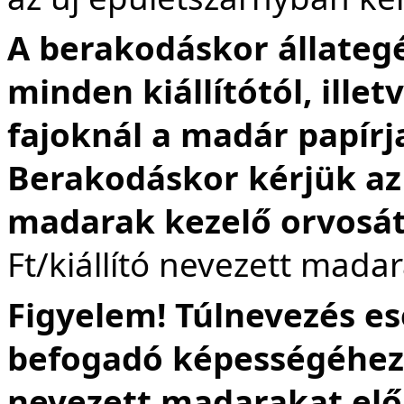
A berakodáskor állateg
minden kiállítótól, ille
fajoknál a madár papírja
Berakodáskor kérjük az 
madarak kezelő orvosátó
Ft/kiállító nevezett mada
Figyelem! Túlnevezés e
befogadó képességéhez
nevezett madarakat előn