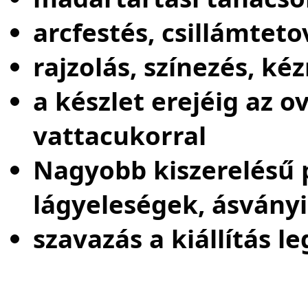
arcfestés, csillámteto
rajzolás, színezés, k
a készlet erejéig az 
vattacukorral
Nagyobb kiszerelésű 
lágyeleségek, ásvány
szavazás a kiállítás 