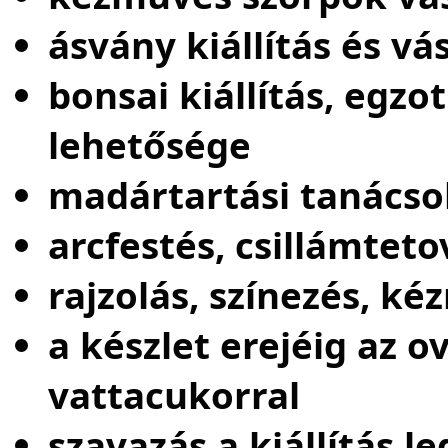
ásvány kiállítás és vá
bonsai kiállítás, egzo
lehetősége
madártartási tanácsok
arcfestés, csillámteto
rajzolás, színezés, k
a készlet erejéig az 
vattacukorral
szavazás a kiállítás 