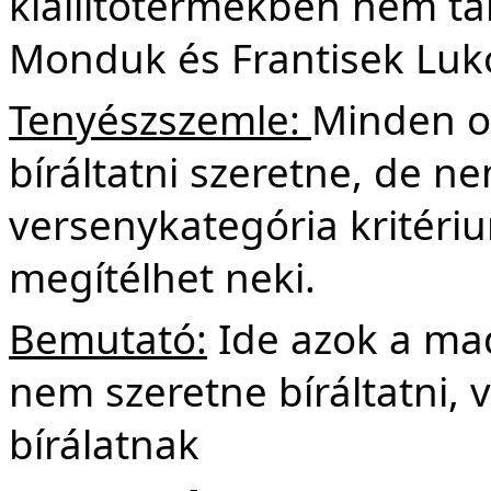
kiállítótermekben nem tar
Monduk és Frantisek Luko
Tenyészszemle:
Minden ol
bíráltatni szeretne, de n
versenykategória kritériu
megítélhet neki.
Bemutató:
Ide azok a mada
nem szeretne bíráltatni, 
bírálatnak