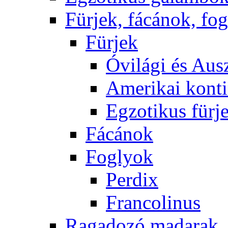
Fürjek, fácánok, fo
Fürjek
Óvilági és Ausz
Amerikai konti
Egzotikus fürj
Fácánok
Foglyok
Perdix
Francolinus
Ragadozó madarak