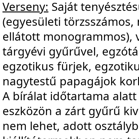
Verseny:
Saját tenyésztésű
(egyesületi törzsszámos,
ellátott monogrammos), v
tárgyévi gyűrűvel, egzótá
egzotikus fürjek, egzotik
nagytestű papagájok korh
A bírálat időtartama alatt
eszközön a zárt gyűrű kiv
nem lehet, adott osztályba