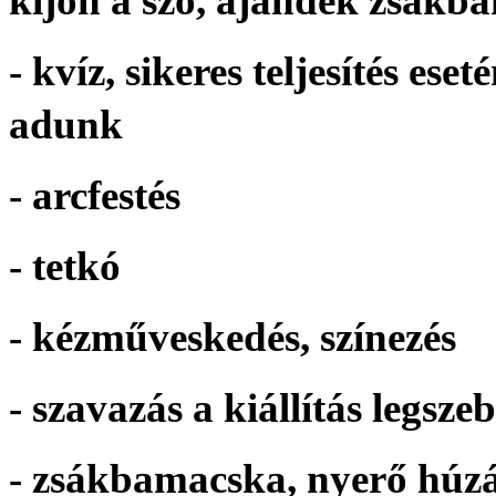
kijön a szó, ajándék zsákb
- kvíz, sikeres teljesítés e
adunk
- arcfestés
- tetkó
- kézműveskedés, színezés
- szavazás a kiállítás legs
- zsákbamacska, nyerő húzá