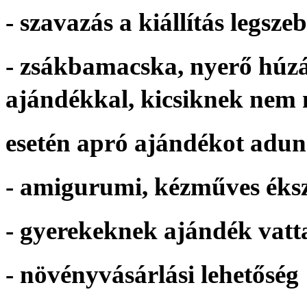
- szavazás a kiállítás legs
- zsákbamacska, nyerő húzá
ajándékkal, kicsiknek nem 
esetén apró ajándékot adu
- amigurumi, kézműves éks
- gyerekeknek ajándék vat
- növényvásárlási lehetőség