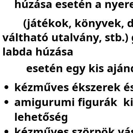
húzása esetén a nyer
(játékok, könyvek, dí
váltható utalvány, stb
labda húzása
esetén egy kis aján
kézműves ékszerek és
amigurumi figurák kiá
lehetőség
kézműves szörpök vás