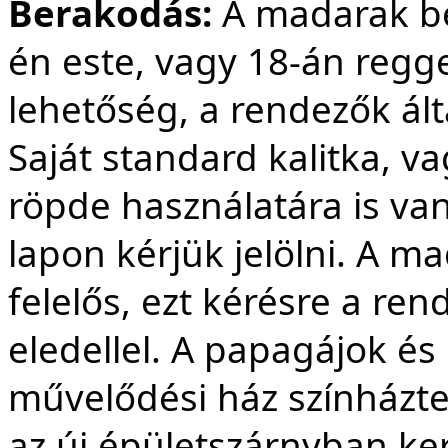
Berakodás:
A madarak be
én este, vagy 18-án regge
lehetőség, a rendezők által
Saját standard kalitka, v
röpde használatára is van
lapon kérjük jelölni. A m
felelős, ezt kérésre a ren
eledellel. A papagájok é
művelődési ház színházt
az új épületszárnyban ke