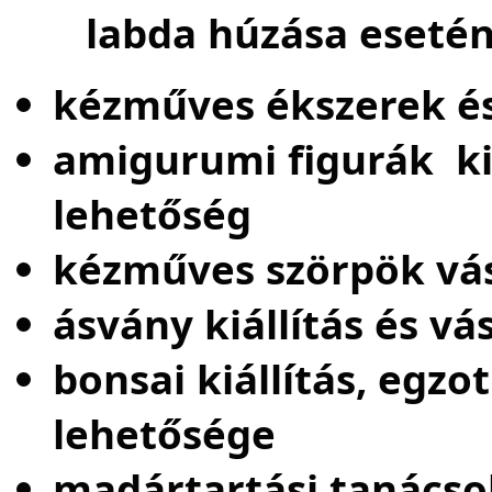
labda húzása
esetén
kézműves ékszerek és
amigurumi figurák kiá
lehetőség
kézműves szörpök vás
ásvány kiállítás és vá
bonsai kiállítás, egzo
lehetősége
madártartási tanácsok