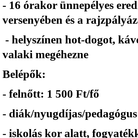
- 16 órakor ünnepélyes er
versenyében és a rajzpályá
- helyszínen hot-dogot, kávé
valaki megéhezne
Belépők:
- felnőtt: 1 500 Ft/fő
- diák/nyugdíjas/pedagógus:
- iskolás kor alatt, fogyaték