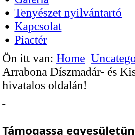
Tenyészet nyilvántartó
Kapcsolat
Piactér
Ön itt van:
Home
Uncatego
Arrabona Díszmadár- és Kis
hivatalos oldalán!
Támogassa egyesületünk