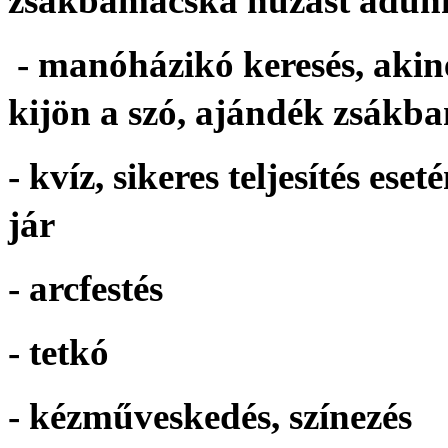
zsákbamacska húzást adun
- manóházikó keresés, akin
kijön a szó, ajándék zsákb
- kvíz, sikeres teljesítés e
jár
- arcfestés
- tetkó
- kézműveskedés, színezés