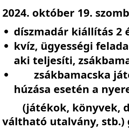
2024. október 19. szomb
díszmadár kiállítás 2
kvíz, ügyességi felad
aki teljesíti, zsákbam
zsákbamacska játék
húzása esetén a nyer
(játékok, könyvek, dí
váltható utalvány, stb